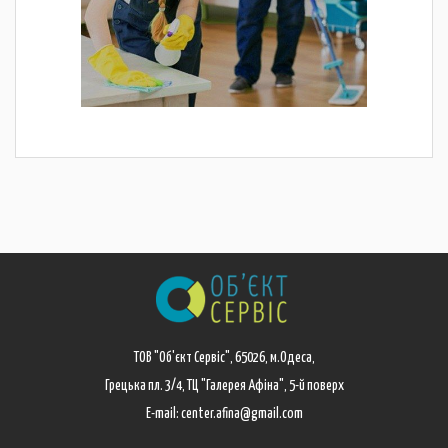
ТОВ "Об'єкт Сервіс", 65026, м.Одеса,
Грецька пл. 3/4, ТЦ "Галерея Афіна", 5-й поверх
E-mail: center.afina@gmail.com