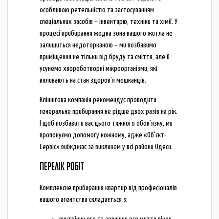
особливою ретельністю та застосуванням
спеціальних засобів – інвентарю, техніки та хімії. У
процесі прибирання жодна зона вашого житла не
залишиться недоторканою – ми позбавимо
приміщення не тільки від бруду та сміття, але й
усунемо хвороботворні мікроорганізми, які
впливають на стан здоров'я мешканців.
Клінінгова компанія рекомендує проводити
генеральне прибирання не рідше двох разів на рік.
І щоб позбавити вас цього тяжкого обов'язку, ми
пропонуємо допомогу кожному, адже «Об'єкт-
Сервіс» виїжджає за викликом у всі райони Одеси.
ПЕРЕЛІК РОБІТ
Комплексне прибирання квартир від професіоналів
нашого агентства складається з: