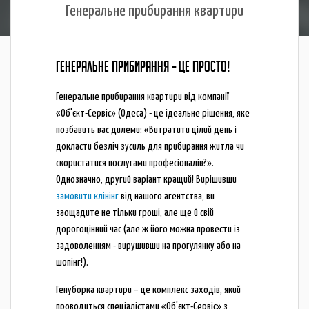
Генеральне прибирання квартири
ГЕНЕРАЛЬНЕ ПРИБИРАННЯ – ЦЕ ПРОСТО!
Генеральне прибирання квартири від компанії
«Об'єкт-Сервіс» (Одеса) - це ідеальне рішення, яке
позбавить вас дилеми: «Витратити цілий день і
докласти безліч зусиль для прибирання житла чи
скористатися послугами професіоналів?».
Однозначно, другий варіант кращий! Вирішивши
замовити клінінг
від нашого агентства, ви
заощадите не тільки гроші, але ще й свій
дорогоцінний час (але ж його можна провести із
задоволенням - вирушивши на прогулянку або на
шопінг!).
Генуборка квартири – це комплекс заходів, який
проводиться спеціалістами «Об'єкт-Сервіс» з