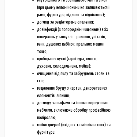
внутрішнього та зовнішнього миття вікон
(при цьому непоміченими не залишаються і
рами, фурнітура, відливи та підвіконня);
догляд за радіаторами опалення;
дезінфекції (з попереднім чищенням) всіх
поверхонь у санвузлі – раковин, унітазів,
ванн, душових кабінок, пральних машин
тощо;
прибирання кухні (гарнітура, плити,
духовки, холодильника, мийки);
очищення від пилу та забруднень стель та
стін;
видалення бруду з картин, декоративних
елементів, ліпнини;
догляду за шафами та іншими корпусними
меблями, включаючи обробку професійною
поліроллю;
мийки дверей (вхідних та міжкімнатних) та
фурнітури;