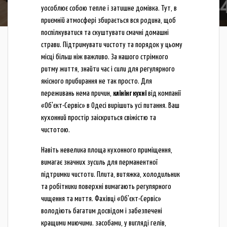
уособлює собою тепле і затишне домівка. Тут, в
приємній атмосфері збирається вся родина, щоб
поспілкуватися та скуштувати смачні домашні
страви. Підтримувати чистоту та порядок у цьому
місці більш ніж важливо. За нашого стрімкого
ритму життя, знайти час і сили для регулярного
якісного прибирання не так просто. Для
переживань нема причин,
клінінг кухні
від компанії
«Об'єкт-Сервіс» в Одесі вирішить усі питання. Ваш
кухонний простір заіскриться свіжістю та
чистотою.
Навіть невелика площа кухонного приміщення,
вимагає значних зусиль для перманентної
підтримки чистоти. Плита, витяжка, холодильник
та робітники поверхні вимагають регулярного
чищення та миття. Фахівці «Об'єкт-Сервіс»
володіють багатим досвідом і забезпечені
кращими миючими. засобами, у вигляді гелів,