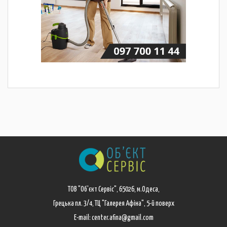
ТОВ "Об'єкт Сервіс", 65026, м.Одеса,
Грецька пл. 3/4, ТЦ "Галерея Афіна", 5-й поверх
E-mail: center.afina@gmail.com