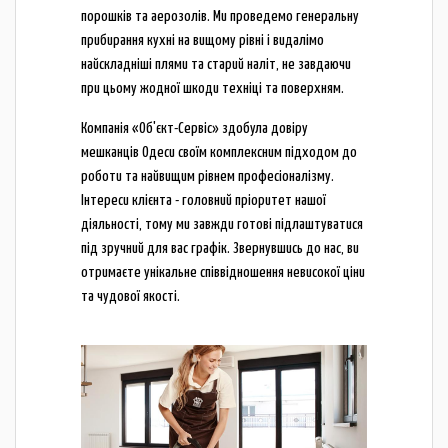
порошків та аерозолів. Ми проведемо генеральну
прибирання кухні на вищому рівні і видалімо
найскладніші плями та старий наліт, не завдаючи
при цьому жодної шкоди техніці та поверхням.
Компанія «Об'єкт-Сервіс» здобула довіру
мешканців Одеси своїм комплексним підходом до
роботи та найвищим рівнем професіоналізму.
Інтереси клієнта - головний пріоритет нашої
діяльності, тому ми завжди готові підлаштуватися
під зручний для вас графік. Звернувшись до нас, ви
отримаєте унікальне співвідношення невисокої ціни
та чудової якості.