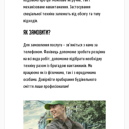
подбаємо про це! Можливе як ручне, так і
механізоване навантаження. Застосування
спеціальної техніки залежить від обсягу та типу
відходів.
ЯК ЗАМОВИТИ?
Для замовлення послуги – зв'яжіться з нами за
телефоном. Фахівець допоможе зробити розцінки
на всі види робіт, допоможе підібрати необхідну
техніку разом із бригадою вантажників. Ми
працюємо як із фізичними, так і з юридичними
особами. Довіряйте прибирання будівельного
сміття лише професіоналам!