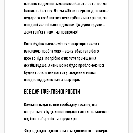
напевно на ділянці залишилося багато битої цегли,
блоків та бетону. Фірма «Об'єкт-сервіс» допоможе
недорого позбавитися непотрібних матеріалів, за
швидкий час звільнити ділянку. Це дуже зручно –
доки ви п'єте каву, ми працюємо!
Вивіз будівельного сміття з квартири також є
важливою проблемою – адже зберігати його
просто ніде, потрібно очистити приміщення
якнайшвидше. З нами це не буде проблемою! Всі
будматеріали пакуються у спеціальні мішки,
швидко віддаляються з квартири.
ВСЕ ДЛЯ ЕФЕКТИВНОЇ РОБОТИ
Компанія надасть всю необхідну техніку, яка
впорається з будь-якими видами сміття, незалежно
від його габаритів та структури.
Збір відходів здійснюється за допомогою бункерів