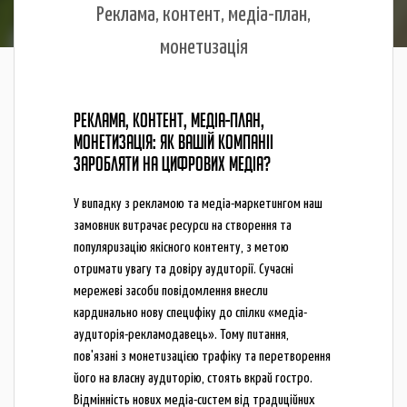
Реклама, контент, медіа-план,
монетизація
РЕКЛАМА, КОНТЕНТ, МЕДІА-ПЛАН,
МОНЕТИЗАЦІЯ: ЯК ВАШІЙ КОМПАНІЇ
ЗАРОБЛЯТИ НА ЦИФРОВИХ МЕДІА?
У випадку з рекламою та медіа-маркетингом наш
замовник витрачає ресурси на створення та
популяризацію якісного контенту, з метою
отримати увагу та довіру аудиторії. Сучасні
мережеві засоби повідомлення внесли
кардинально нову специфіку до спілки «медіа-
аудиторія-рекламодавець». Тому питання,
пов'язані з монетизацією трафіку та перетворення
його на власну аудиторію, стоять вкрай гостро.
Відмінність нових медіа-систем від традиційних