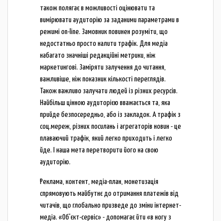
також полягає в можливості оцінювати та
вимірювати аудиторію за заданими параметрами в
режимі on-line. Замовник повинен розуміти, що
недостатньо просто налити трафік. Для медіа
набагато значніші редакційні метрики, ніж
маркетингові. Заміряти залучення до читання,
важливіше, ніж показник кількості переглядів.
Також важливо залучати людей із різних ресурсів.
Найбільш цінною аудиторією вважається та, яка
прийде безпосередньо, або із закладок. А трафік з
соц.мереж, різних посилань і агрегаторів новин - це
плаваючий трафік, який легко приходить і легко
йде. І наша мета перетворити його на свою
аудиторію.
Реклама, контент, медіа-план, монетизація
спрямовують майбутнє до отримання платежів від
читачів, що глобально призведе до зміни інтернет-
медіа. «Об'єкт-сервіс» - допомагає йти «в ногу з