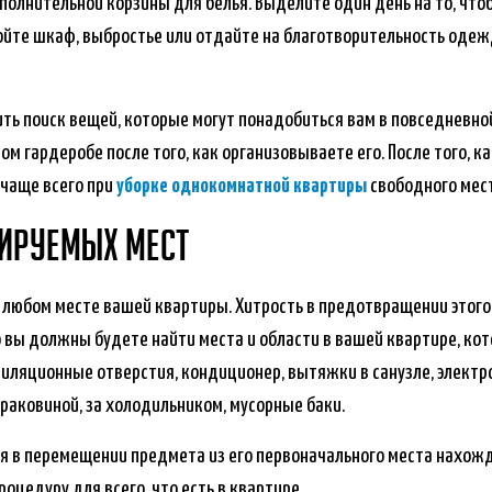
полнительной корзины для белья. Выделите один день на то, что
ойте шкаф, выбростье или отдайте на благотворительность одежд
ть поиск вещей, которые могут понадобиться вам в повседневно
 гардеробе после того, как организовываете его. После того, ка
 чаще всего при
уборке однокомнатной квартиры
свободного мест
РИРУЕМЫХ МЕСТ
 в любом месте вашей квартиры. Хитрость в предотвращении этого
то вы должны будете найти места и области в вашей квартире, ко
иляционные отверстия, кондиционер, вытяжки в санузле, электро
раковиной, за холодильником, мусорные баки.
ся в перемещении предмета из его первоначального места нахожд
процедуру для всего, что есть в квартире.