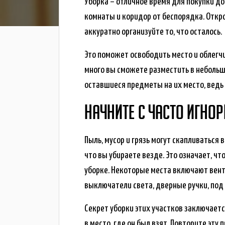
Уборка – отличное время для покупки до
комнаты и коридор от беспорядка. Откр
аккуратно организуйте то, что осталось.
Это поможет освободить место и облегчи
много вы сможете разместить в небольшом
оставшиеся предметы на их место, ведь
НАЧНИТЕ С ЧАСТО ИГНО
Пыль, мусор и грязь могут скапливаться
что вы убираете везде. Это означает, ч
уборке. Некоторые места включают вент
выключатели света, дверные ручки, под 
Секрет уборки этих участков заключает
в место, где он был взят. Повторите эту 