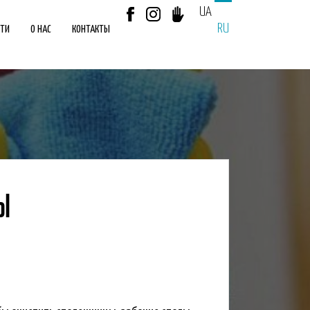
UA
RU
СТИ
О НАС
КОНТАКТЫ
Ы